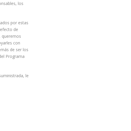
onsables, los
tados por estas
 efecto de
o, queremos
oyarles con
emás de ser los
 del Programa
suministrada, le