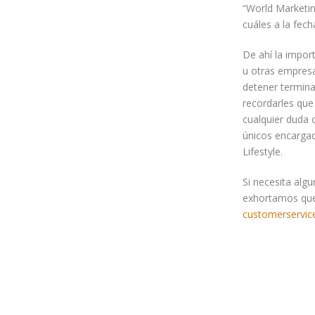
“World Marketin
cuáles a la fec
De ahí la impor
u otras empresa
detener termina
recordarles que
cualquier duda 
únicos encargad
Lifestyle.
Si necesita algu
exhortamos que
customerservice