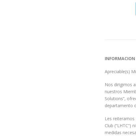
INFORMACION
Apreciable(s) M
Nos dirigimos 
nuestros Miemb
Solutions”, ofr
departamento d
Les reiteramos 
Club (“LHTC”) n
medidas necesar