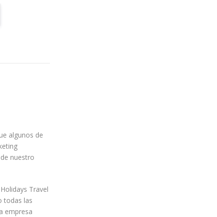
ue algunos de
keting
 de nuestro
 Holidays Travel
o todas las
da empresa