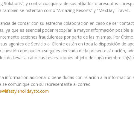
g Solutions”, y contra cualquiera de sus afiliados o presuntos coresp
ha también se ostentan como “Amazing Resorts” y “MexDay Travel”.
tancia de contar con su estrecha colaboración en caso de ser contac
s, ya que es esencial poder recopilar la mayor información posible a
ntemente acciones fraudulentas por parte de las mismas. Por últim
 sus agentes de Servicio al Cliente están en toda la disposición de ap
o cuestión que pudiera surgirles derivada de la presente situación, ad
os de llevar a cabo sus reservaciones objeto de su(s) membresía(s)
na información adicional o tiene dudas con relación a la información 
 se comunique con su representante al correo
@lifestyleholidaystc.com
.