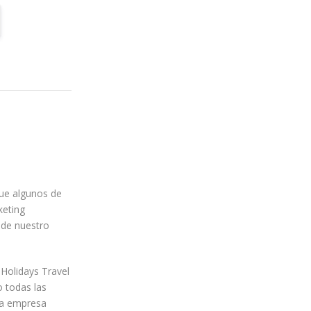
ue algunos de
keting
 de nuestro
 Holidays Travel
o todas las
da empresa