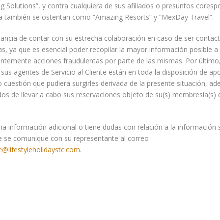
g Solutions”, y contra cualquiera de sus afiliados o presuntos coresp
ha también se ostentan como “Amazing Resorts” y “MexDay Travel”.
tancia de contar con su estrecha colaboración en caso de ser contac
s, ya que es esencial poder recopilar la mayor información posible a
ntemente acciones fraudulentas por parte de las mismas. Por últim
 sus agentes de Servicio al Cliente están en toda la disposición de ap
o cuestión que pudiera surgirles derivada de la presente situación, ad
os de llevar a cabo sus reservaciones objeto de su(s) membresía(s)
na información adicional o tiene dudas con relación a la información 
 se comunique con su representante al correo
@lifestyleholidaystc.com
.