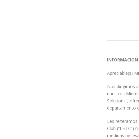
INFORMACION
Apreciable(s) M
Nos dirigimos 
nuestros Miemb
Solutions”, ofr
departamento d
Les reiteramos 
Club (“LHTC”) n
medidas necesar