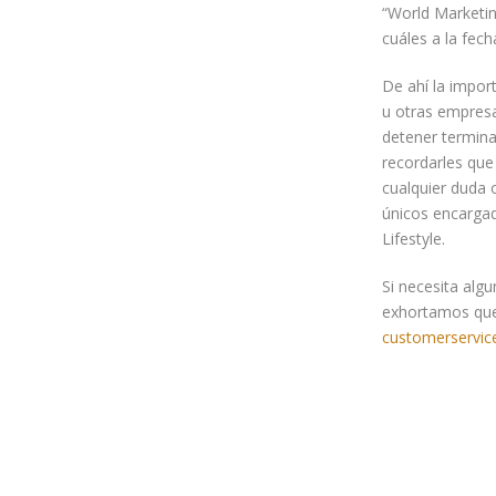
“World Marketin
cuáles a la fec
De ahí la impor
u otras empresa
detener termina
recordarles que
cualquier duda 
únicos encargad
Lifestyle.
Si necesita algu
exhortamos que
customerservice