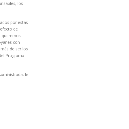
onsables, los
tados por estas
 efecto de
o, queremos
oyarles con
emás de ser los
 del Programa
suministrada, le